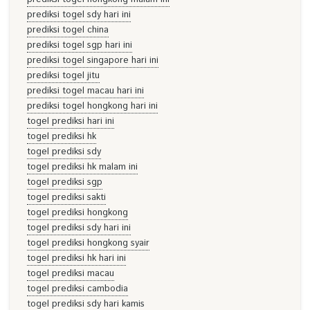
prediksi togel sdy hari ini
prediksi togel china
prediksi togel sgp hari ini
prediksi togel singapore hari ini
prediksi togel jitu
prediksi togel macau hari ini
prediksi togel hongkong hari ini
togel prediksi hari ini
togel prediksi hk
togel prediksi sdy
togel prediksi hk malam ini
togel prediksi sgp
togel prediksi sakti
togel prediksi hongkong
togel prediksi sdy hari ini
togel prediksi hongkong syair
togel prediksi hk hari ini
togel prediksi macau
togel prediksi cambodia
togel prediksi sdy hari kamis