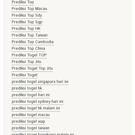
Prediksi Top
Prediksi Top Macau
Prediksi Top Sdy
Prediksi Top Sgp
Prediksi Top HK
Prediksi Top Taiwan
Prediksi Top Cambodia
Prediksi Top China
Prediksi Togel TOP
Prediksi Top Jitu
Prediksi Togel Top Jitu
Prediksi Togel
prediksi togel singapura hari ini
prediksi togel hk
prediksi togel hari ini
prediksi togel sydney hari ini
prediksi togel hk malam ini
prediksi togel macau
prediksi togel wap
prediksi togel taiwan
prediksi togel hongkong malam ini