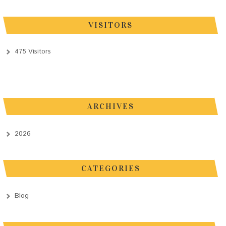
VISITORS
475 Visitors
ARCHIVES
2026
CATEGORIES
Blog