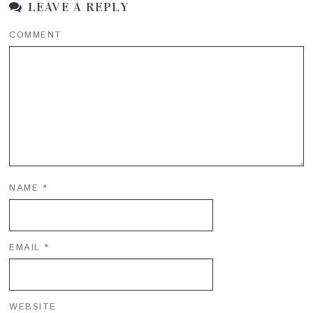
LEAVE A REPLY
COMMENT
NAME
*
EMAIL
*
WEBSITE