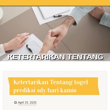
Skip to content
KETERTARIKAN TENTANG
TOGEL PREDIKSI SDY HARI
KAMIS
Ketertarikan Tentang togel
prediksi sdy hari kamis
April 25, 2025