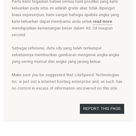
Perlu kami tegaskan bahwa semua hasil prediksi yang kami
keluarkan pada situs ini adalah gratis alias tidak dipungut
biasa sepeserpun, kami sangat bahagia apabila angka yang
kami keluarkan dapat membantu anda untuk
read more
mendapatkan kemenangan besar dalam 4d, 3d maupun
second.
Sebagai referensi, data sdy yang telah terkumpul
sebelumnya memberikan gambaran mengenai angka-angka
yang sering muncul dan angka yang jarang keluar.
Make sure you be suggested that LiteSpeed Technologies
Inc. is just not a Internet hosting enterprise and, as such, has
no control in excess of information uncovered on this site.
REPORT THIS PAGE